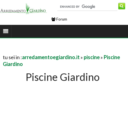
Forum
tu sei in :
arredamentoegiardino.it
»
piscine
»
Piscine
Giardino
Piscine Giardino