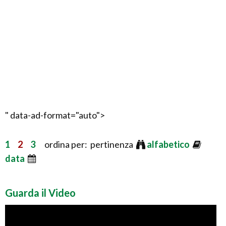
" data-ad-format="auto">
1
2
3
ordina per: pertinenza
alfabetico
data
Guarda il Video