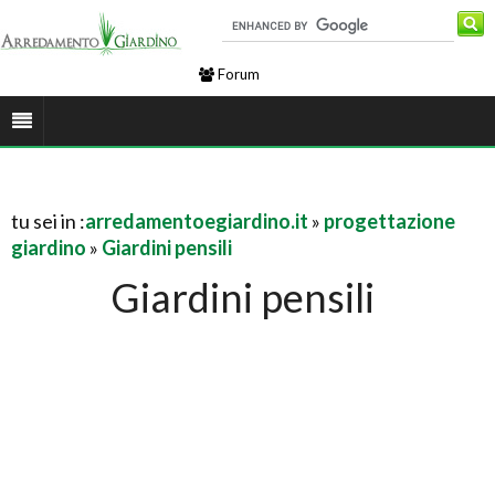
Forum
tu sei in :
arredamentoegiardino.it
»
progettazione
giardino
»
Giardini pensili
Giardini pensili