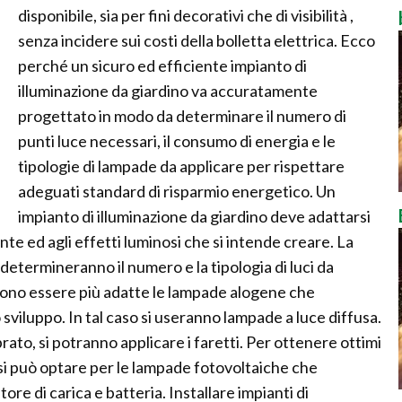
disponibile, sia per fini decorativi che di visibilità ,
senza incidere sui costi della bolletta elettrica. Ecco
perché un sicuro ed efficiente impianto di
illuminazione da giardino va accuratamente
progettato in modo da determinare il numero di
punti luce necessari, il consumo di energia e le
tipologie di lampade da applicare per rispettare
adeguati standard di risparmio energetico. Un
impianto di illuminazione da giardino deve adattarsi
iante ed agli effetti luminosi che si intende creare. La
 determineranno il numero e la tipologia di luci da
ssono essere più adatte le lampade alogene che
viluppo. In tal caso si useranno lampade a luce diffusa.
rato, si potranno applicare i faretti. Per ottenere ottimi
o si può optare per le lampade fotovoltaiche che
re di carica e batteria. Installare impianti di