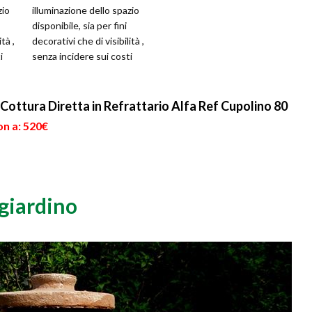
zio
illuminazione dello spazio
disponibile, sia per fini
tà ,
decorativi che di visibilità ,
i
senza incidere sui costi
della bolletta elettr...
Cottura Diretta in Refrattario Alfa Ref Cupolino 80
on a: 520€
giardino