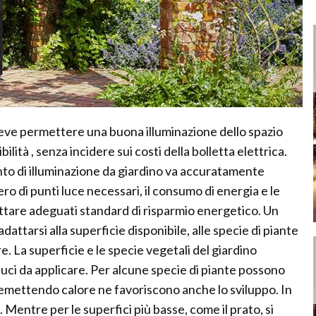
 deve permettere una buona illuminazione dello spazio
ibilità , senza incidere sui costi della bolletta elettrica.
nto di illuminazione da giardino va accuratamente
o di punti luce necessari, il consumo di energia e le
ettare adeguati standard di risparmio energetico. Un
dattarsi alla superficie disponibile, alle specie di piante
re. La superficie e le specie vegetali del giardino
luci da applicare. Per alcune specie di piante possono
emettendo calore ne favoriscono anche lo sviluppo. In
 Mentre per le superfici più basse, come il prato, si