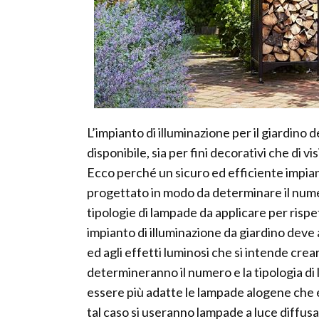
L’impianto di illuminazione per il giardino
disponibile, sia per fini decorativi che di vis
Ecco perché un sicuro ed efficiente impia
progettato in modo da determinare il numer
tipologie di lampade da applicare per risp
impianto di illuminazione da giardino deve a
ed agli effetti luminosi che si intende crea
determineranno il numero e la tipologia di 
essere più adatte le lampade alogene che 
tal caso si useranno lampade a luce diffusa.