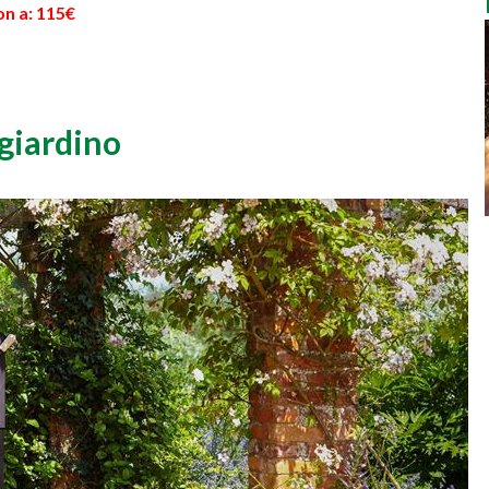
on a: 115€
giardino