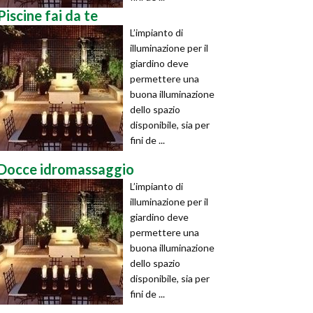
Piscine fai da te
L’impianto di
illuminazione per il
giardino deve
permettere una
buona illuminazione
dello spazio
disponibile, sia per
fini de ...
Docce idromassaggio
L’impianto di
illuminazione per il
giardino deve
permettere una
buona illuminazione
dello spazio
disponibile, sia per
fini de ...