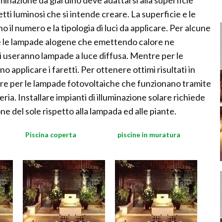
uminazione da giardino deve adattarsi alla superficie
fetti luminosi che si intende creare. La superficie e le
 il numero e la tipologia di luci da applicare. Per alcune
te le lampade alogene che emettendo calore ne
si useranno lampade a luce diffusa. Mentre per le
no applicare i faretti. Per ottenere ottimi risultati in
are per le lampade fotovoltaiche che funzionano tramite
eria. Installare impianti di illuminazione solare richiede
 del sole rispetto alla lampada ed alle piante.
Piscina coperta
piscine in muratura