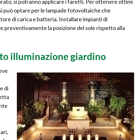
rato, si potranno applicare i faretti. Per ottenere ottimi
o si può optare per le lampade fotovoltaiche che
re di carica e batteria. Installare impianti di
e preventivamente la posizione del sole rispetto alla
nto illuminazione giardino
deve
e di
letta
ente
ari,