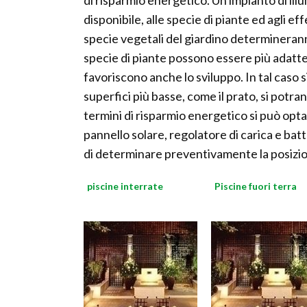
di risparmio energetico. Un impianto di ill
disponibile, alle specie di piante ed agli ef
specie vegetali del giardino determineranno
specie di piante possono essere più adat
favoriscono anche lo sviluppo. In tal caso 
superfici più basse, come il prato, si potran
termini di risparmio energetico si può opt
pannello solare, regolatore di carica e batt
di determinare preventivamente la posizione
piscine interrate
Piscine fuori terra