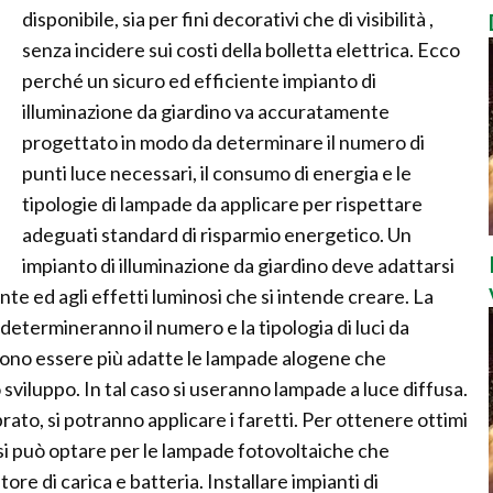
disponibile, sia per fini decorativi che di visibilità ,
senza incidere sui costi della bolletta elettrica. Ecco
perché un sicuro ed efficiente impianto di
illuminazione da giardino va accuratamente
progettato in modo da determinare il numero di
punti luce necessari, il consumo di energia e le
tipologie di lampade da applicare per rispettare
adeguati standard di risparmio energetico. Un
impianto di illuminazione da giardino deve adattarsi
iante ed agli effetti luminosi che si intende creare. La
 determineranno il numero e la tipologia di luci da
ssono essere più adatte le lampade alogene che
viluppo. In tal caso si useranno lampade a luce diffusa.
rato, si potranno applicare i faretti. Per ottenere ottimi
o si può optare per le lampade fotovoltaiche che
re di carica e batteria. Installare impianti di