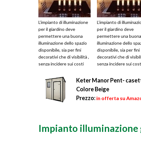
L’impianto di illuminazione
L’impianto di illuminaz
per il giardino deve
per il giardino deve
permettere una buona
permettere una buon
illuminazione dello spazio
illuminazione dello spa
disponibile, sia per fini
disponibile, sia per fini
decorativi che di visibilità ,
decorativi che di visibili
senza incidere sui costi
senza incidere sui cost
della bolletta elettr...
della bolletta elettr...
Keter Manor Pent- casetta
Colore Beige
Prezzo:
in offerta su Amaz
Impianto illuminazione 