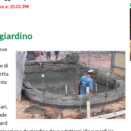
on a: 2533,39€
giardino
deve
e di
letta
ente
ari,
pade
dard