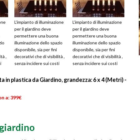
ione
L’impianto di illuminazione
L’impianto di illuminazione
per il giardino deve
per il giardino deve
a
permettere una buona
permettere una buona
zio
illuminazione dello spazio
illuminazione dello spazio
disponibile, sia per fini
disponibile, sia per fini
tà ,
decorativi che di visibilità ,
decorativi che di visibilità ,
i
senza incidere sui costi
senza incidere sui costi
della bolletta elettr...
della bolletta elettr...
 in plastica da Giardino, grandezza: 6 x 4 (Metri) -
on a: 399€
giardino