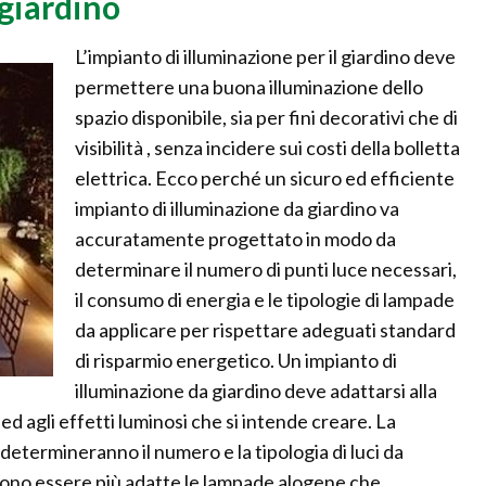
giardino
L’impianto di illuminazione per il giardino deve
permettere una buona illuminazione dello
spazio disponibile, sia per fini decorativi che di
visibilità , senza incidere sui costi della bolletta
elettrica. Ecco perché un sicuro ed efficiente
impianto di illuminazione da giardino va
accuratamente progettato in modo da
determinare il numero di punti luce necessari,
il consumo di energia e le tipologie di lampade
da applicare per rispettare adeguati standard
di risparmio energetico. Un impianto di
illuminazione da giardino deve adattarsi alla
 ed agli effetti luminosi che si intende creare. La
 determineranno il numero e la tipologia di luci da
ssono essere più adatte le lampade alogene che