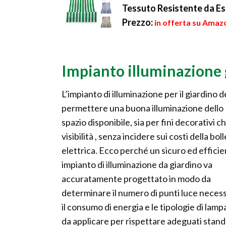
Tessuto Resistente da E
Prezzo:
in offerta su Amazo
Impianto illuminazione 
L’impianto di illuminazione per il giardino 
permettere una buona illuminazione dello
spazio disponibile, sia per fini decorativi ch
visibilità , senza incidere sui costi della bol
elettrica. Ecco perché un sicuro ed effici
impianto di illuminazione da giardino va
accuratamente progettato in modo da
determinare il numero di punti luce necess
il consumo di energia e le tipologie di lam
da applicare per rispettare adeguati stan