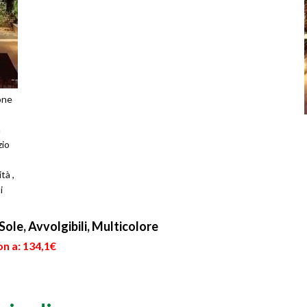
ione
a
zio
tà ,
i
ole, Avvolgibili, Multicolore
n a: 134,1€