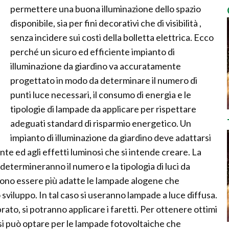
permettere una buona illuminazione dello spazio
disponibile, sia per fini decorativi che di visibilità ,
senza incidere sui costi della bolletta elettrica. Ecco
perché un sicuro ed efficiente impianto di
illuminazione da giardino va accuratamente
progettato in modo da determinare il numero di
punti luce necessari, il consumo di energia e le
tipologie di lampade da applicare per rispettare
adeguati standard di risparmio energetico. Un
impianto di illuminazione da giardino deve adattarsi
iante ed agli effetti luminosi che si intende creare. La
 determineranno il numero e la tipologia di luci da
ssono essere più adatte le lampade alogene che
viluppo. In tal caso si useranno lampade a luce diffusa.
rato, si potranno applicare i faretti. Per ottenere ottimi
o si può optare per le lampade fotovoltaiche che