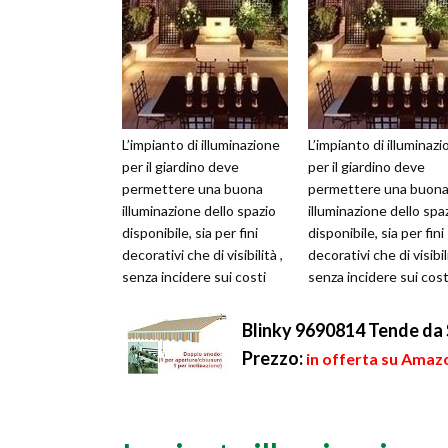
L’impianto di illuminazione
L’impianto di illuminaz
per il giardino deve
per il giardino deve
permettere una buona
permettere una buon
illuminazione dello spazio
illuminazione dello spa
disponibile, sia per fini
disponibile, sia per fini
decorativi che di visibilità ,
decorativi che di visibili
senza incidere sui costi
senza incidere sui cost
della bolletta elettr...
della bolletta elettr...
Blinky 9690814 Tende da S
Prezzo:
in offerta su Amazo