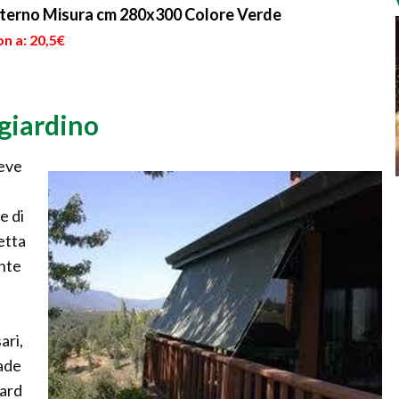
sterno Misura cm 280x300 Colore Verde
n a: 20,5€
giardino
deve
e di
letta
ente
ari,
pade
dard