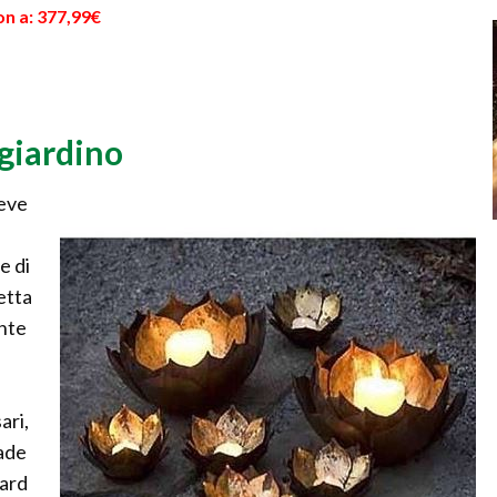
on a: 377,99€
giardino
deve
e di
letta
ente
ari,
pade
dard