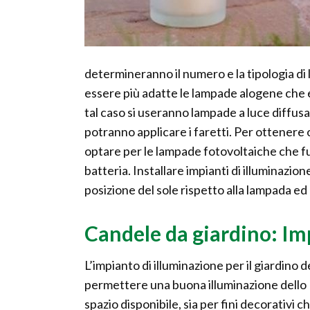
determineranno il numero e la tipologia di 
essere più adatte le lampade alogene che 
tal caso si useranno lampade a luce diffusa.
potranno applicare i faretti. Per ottenere o
optare per le lampade fotovoltaiche che fu
batteria. Installare impianti di illuminazi
posizione del sole rispetto alla lampada ed 
Candele da giardino: Im
L’impianto di illuminazione per il giardino 
permettere una buona illuminazione dello
spazio disponibile, sia per fini decorativi ch