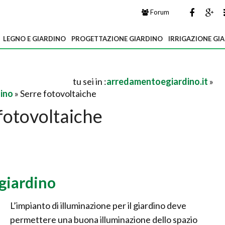
Forum
LEGNO E GIARDINO
PROGETTAZIONE GIARDINO
IRRIGAZIONE GI
tu sei in :
arredamentoegiardino.it
»
dino
» Serre fotovoltaiche
fotovoltaiche
giardino
L’impianto di illuminazione per il giardino deve
permettere una buona illuminazione dello spazio