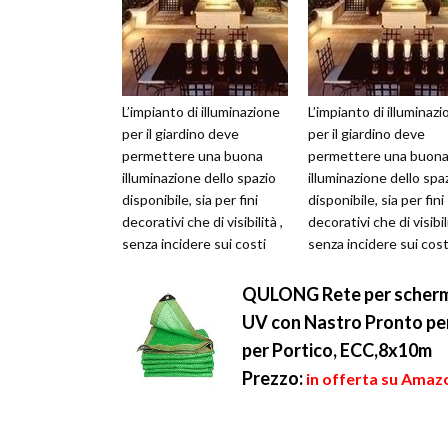
L’impianto di illuminazione
L’impianto di illuminaz
per il giardino deve
per il giardino deve
permettere una buona
permettere una buon
illuminazione dello spazio
illuminazione dello spa
disponibile, sia per fini
disponibile, sia per fini
decorativi che di visibilità ,
decorativi che di visibili
senza incidere sui costi
senza incidere sui cost
della bolletta elettr...
della bolletta elettr...
QULONG Rete per schermi s
UV con Nastro Pronto pe
per Portico, ECC,8x10m
Prezzo:
in offerta su Amaz