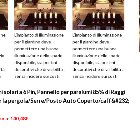
ione
L’impianto di illuminazione
L’impianto di illuminazione
per il giardino deve
per il giardino deve
a
permettere una buona
permettere una buona
zio
illuminazione dello spazio
illuminazione dello spazio
disponibile, sia per fini
disponibile, sia per fini
tà ,
decorativi che di visibilità ,
decorativi che di visibilità ,
i
senza incidere sui costi
senza incidere sui costi
della bolletta elettr...
della bolletta elettr...
olari a 6 Pin, Pannello per paralumi 85% di Raggi
r la pergola/Serre/Posto Auto Coperto/caff&#232;
on a: 140,48€