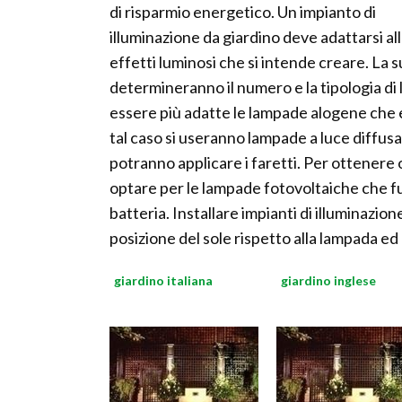
di risparmio energetico. Un impianto di
illuminazione da giardino deve adattarsi alla
effetti luminosi che si intende creare. La s
determineranno il numero e la tipologia di 
essere più adatte le lampade alogene che 
tal caso si useranno lampade a luce diffusa.
potranno applicare i faretti. Per ottenere o
optare per le lampade fotovoltaiche che fu
batteria. Installare impianti di illuminazi
posizione del sole rispetto alla lampada ed 
giardino italiana
giardino inglese