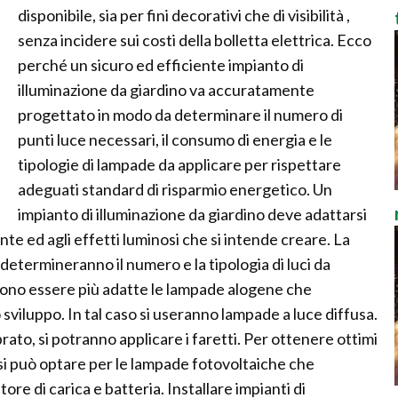
disponibile, sia per fini decorativi che di visibilità ,
senza incidere sui costi della bolletta elettrica. Ecco
perché un sicuro ed efficiente impianto di
illuminazione da giardino va accuratamente
progettato in modo da determinare il numero di
punti luce necessari, il consumo di energia e le
tipologie di lampade da applicare per rispettare
adeguati standard di risparmio energetico. Un
impianto di illuminazione da giardino deve adattarsi
iante ed agli effetti luminosi che si intende creare. La
 determineranno il numero e la tipologia di luci da
ssono essere più adatte le lampade alogene che
viluppo. In tal caso si useranno lampade a luce diffusa.
rato, si potranno applicare i faretti. Per ottenere ottimi
o si può optare per le lampade fotovoltaiche che
re di carica e batteria. Installare impianti di