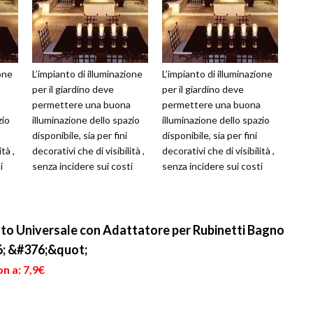
ione
L’impianto di illuminazione
L’impianto di illuminazione
per il giardino deve
per il giardino deve
a
permettere una buona
permettere una buona
zio
illuminazione dello spazio
illuminazione dello spazio
disponibile, sia per fini
disponibile, sia per fini
tà ,
decorativi che di visibilità ,
decorativi che di visibilità ,
i
senza incidere sui costi
senza incidere sui costi
della bolletta elettr...
della bolletta elettr...
to Universale con Adattatore per Rubinetti Bagno
16; &#376;&quot;
n a: 7,9€