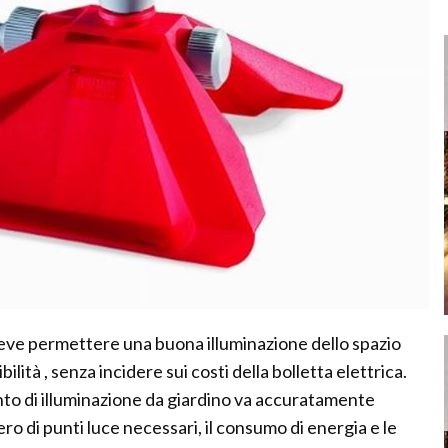
 deve permettere una buona illuminazione dello spazio
ibilità , senza incidere sui costi della bolletta elettrica.
nto di illuminazione da giardino va accuratamente
o di punti luce necessari, il consumo di energia e le