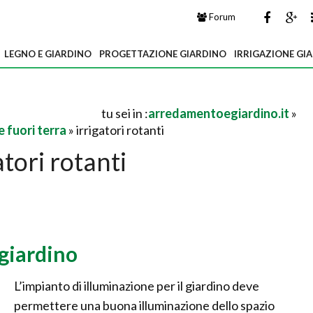
Forum
LEGNO E GIARDINO
PROGETTAZIONE GIARDINO
IRRIGAZIONE GI
tu sei in :
arredamentoegiardino.it
»
e fuori terra
» irrigatori rotanti
atori rotanti
giardino
L’impianto di illuminazione per il giardino deve
permettere una buona illuminazione dello spazio