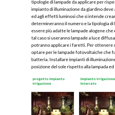
tipologie di lampade da applicare per risp
impianto di illuminazione da giardino deve a
ed agli effetti luminosi che si intende crea
determineranno il numero e la tipologia di 
essere più adatte le lampade alogene che 
tal caso si useranno lampade a luce diffusa.
potranno applicare i faretti. Per ottenere o
optare per le lampade fotovoltaiche che fu
batteria. Installare impianti di illuminazi
posizione del sole rispetto alla lampada ed 
progetto impianto
impianto irrigazione
irrigazione
interrato