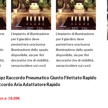
ione
L’impianto di illuminazione
L’impianto di illuminazione
per il giardino deve
per il giardino deve
a
permettere una buona
permettere una buona
zio
illuminazione dello spazio
illuminazione dello spazio
disponibile, sia per fini
disponibile, sia per fini
tà ,
decorativi che di visibilità ,
decorativi che di visibilità ,
i
senza incidere sui costi
senza incidere sui costi
della bolletta elettr...
della bolletta elettr...
5pz Raccordo Pneumatico Giunto Filettato Rapido
accordo Aria Adattatore Rapido
n a: 18,89€