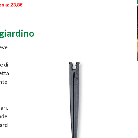
n a: 23,8€
giardino
deve
e di
letta
ente
ari,
pade
dard