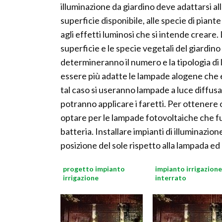
illuminazione da giardino deve adattarsi al
superficie disponibile, alle specie di piante
agli effetti luminosi che si intende creare.
superficie e le specie vegetali del giardino
determineranno il numero e la tipologia di 
essere più adatte le lampade alogene che 
tal caso si useranno lampade a luce diffusa.
potranno applicare i faretti. Per ottenere o
optare per le lampade fotovoltaiche che fu
batteria. Installare impianti di illuminazi
posizione del sole rispetto alla lampada ed 
progetto impianto
impianto irrigazione
irrigazione
interrato