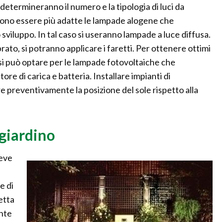
 determineranno il numero e la tipologia di luci da
ssono essere più adatte le lampade alogene che
viluppo. In tal caso si useranno lampade a luce diffusa.
rato, si potranno applicare i faretti. Per ottenere ottimi
o si può optare per le lampade fotovoltaiche che
re di carica e batteria. Installare impianti di
e preventivamente la posizione del sole rispetto alla
giardino
deve
e di
letta
ente