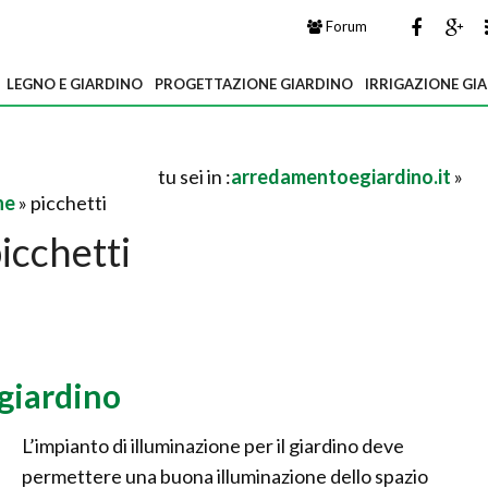
Forum
LEGNO E GIARDINO
PROGETTAZIONE GIARDINO
IRRIGAZIONE GI
tu sei in :
arredamentoegiardino.it
»
ne
» picchetti
icchetti
giardino
L’impianto di illuminazione per il giardino deve
permettere una buona illuminazione dello spazio