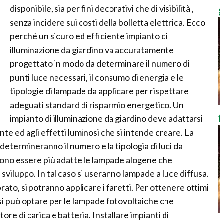
disponibile, sia per fini decorativi che di visibilità ,
senza incidere sui costi della bolletta elettrica. Ecco
perché un sicuro ed efficiente impianto di
illuminazione da giardino va accuratamente
progettato in modo da determinare il numero di
punti luce necessari, il consumo di energia e le
tipologie di lampade da applicare per rispettare
adeguati standard di risparmio energetico. Un
impianto di illuminazione da giardino deve adattarsi
iante ed agli effetti luminosi che si intende creare. La
 determineranno il numero e la tipologia di luci da
ssono essere più adatte le lampade alogene che
viluppo. In tal caso si useranno lampade a luce diffusa.
rato, si potranno applicare i faretti. Per ottenere ottimi
o si può optare per le lampade fotovoltaiche che
re di carica e batteria. Installare impianti di