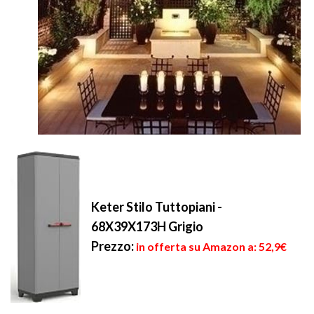
Keter Stilo Tuttopiani -
68X39X173H Grigio
Prezzo:
in offerta su Amazon a: 52,9€