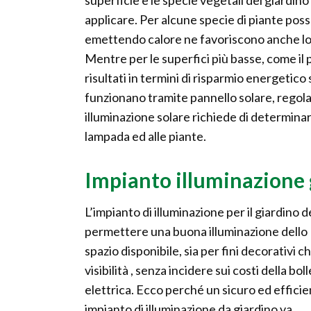
superficie e le specie vegetali del giardino
applicare. Per alcune specie di piante po
emettendo calore ne favoriscono anche lo s
Mentre per le superfici più basse, come il p
risultati in termini di risparmio energetic
funzionano tramite pannello solare, regolato
illuminazione solare richiede di determinar
lampada ed alle piante.
Impianto illuminazione 
L’impianto di illuminazione per il giardino 
permettere una buona illuminazione dello
spazio disponibile, sia per fini decorativi ch
visibilità , senza incidere sui costi della bol
elettrica. Ecco perché un sicuro ed effici
impianto di illuminazione da giardino va