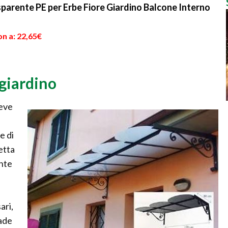
asparente PE per Erbe Fiore Giardino Balcone Interno
n a: 22,65€
giardino
deve
e di
letta
ente
ari,
pade