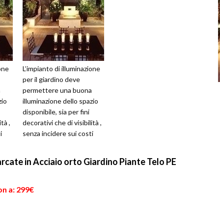
ione
L’impianto di illuminazione
per il giardino deve
a
permettere una buona
zio
illuminazione dello spazio
disponibile, sia per fini
tà ,
decorativi che di visibilità ,
i
senza incidere sui costi
della bolletta elettr...
rcate in Acciaio orto Giardino Piante Telo PE
on a: 299€