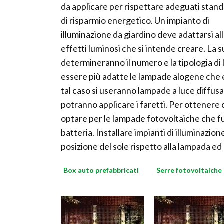
da applicare per rispettare adeguati stan
di risparmio energetico. Un impianto di
illuminazione da giardino deve adattarsi alla
effetti luminosi che si intende creare. La s
determineranno il numero e la tipologia di 
essere più adatte le lampade alogene che 
tal caso si useranno lampade a luce diffusa.
potranno applicare i faretti. Per ottenere o
optare per le lampade fotovoltaiche che fu
batteria. Installare impianti di illuminazi
posizione del sole rispetto alla lampada ed 
Box auto prefabbricati
Serre fotovoltaiche