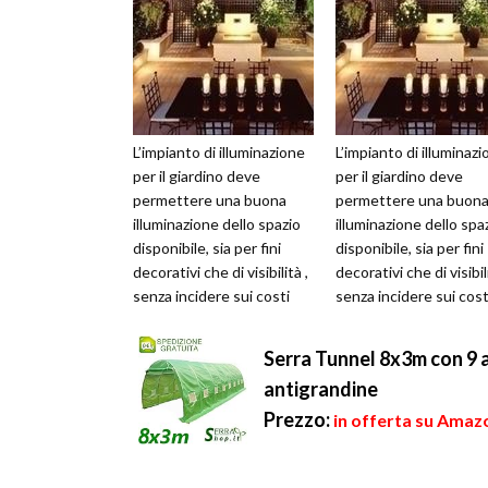
L’impianto di illuminazione
L’impianto di illuminaz
per il giardino deve
per il giardino deve
permettere una buona
permettere una buon
illuminazione dello spazio
illuminazione dello spa
disponibile, sia per fini
disponibile, sia per fini
decorativi che di visibilità ,
decorativi che di visibili
senza incidere sui costi
senza incidere sui cost
della bolletta elettr...
della bolletta elettr...
Serra Tunnel 8x3m con 9 a
antigrandine
Prezzo:
in offerta su Amaz