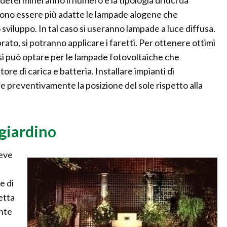
 determineranno il numero e la tipologia di luci da
ssono essere più adatte le lampade alogene che
viluppo. In tal caso si useranno lampade a luce diffusa.
rato, si potranno applicare i faretti. Per ottenere ottimi
o si può optare per le lampade fotovoltaiche che
re di carica e batteria. Installare impianti di
e preventivamente la posizione del sole rispetto alla
giardino
deve
e di
letta
ente