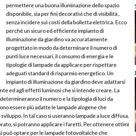
permettere una buona illuminazione dello spazio
disponibile, sia per fini decorativi che di visibilità ,
senza incidere sui costi della bolletta elettrica. Ecco
perché un sicuro ed efficiente impianto di
illuminazione da giardino va accuratamente
progettato in modo da determinare il numero di
punti luce necessari, il consumo di energia e le
tipologie di lampade da applicare per rispettare
adeguati standard di risparmio energetico. Un
impianto di illuminazione da giardino deve adattarsi
iante ed agli effetti luminosi che si intende creare. La
 determineranno il numero e la tipologia di luci da
ssono essere più adatte le lampade alogene che
viluppo. In tal caso si useranno lampade a luce diffusa.
rato, si potranno applicare i faretti. Per ottenere ottimi
o si può optare per le lampade fotovoltaiche che