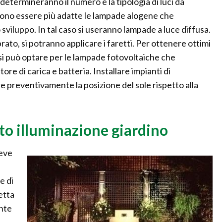
 determineranno il numero e la tipologia di luci da
ssono essere più adatte le lampade alogene che
viluppo. In tal caso si useranno lampade a luce diffusa.
rato, si potranno applicare i faretti. Per ottenere ottimi
o si può optare per le lampade fotovoltaiche che
re di carica e batteria. Installare impianti di
e preventivamente la posizione del sole rispetto alla
nto illuminazione giardino
deve
e di
letta
ente