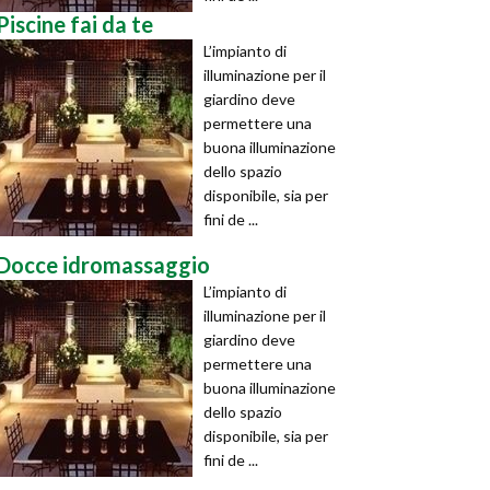
Piscine fai da te
L’impianto di
illuminazione per il
giardino deve
permettere una
buona illuminazione
dello spazio
disponibile, sia per
fini de ...
Docce idromassaggio
L’impianto di
illuminazione per il
giardino deve
permettere una
buona illuminazione
dello spazio
disponibile, sia per
fini de ...