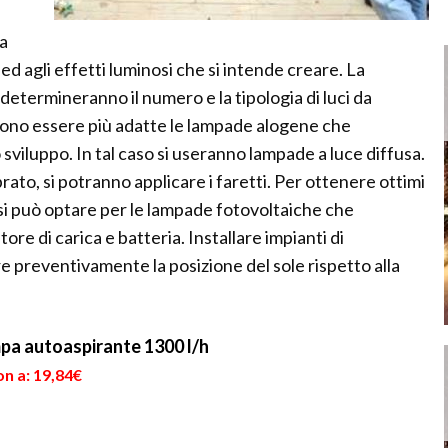
la
 ed agli effetti luminosi che si intende creare. La
 determineranno il numero e la tipologia di luci da
ssono essere più adatte le lampade alogene che
viluppo. In tal caso si useranno lampade a luce diffusa.
rato, si potranno applicare i faretti. Per ottenere ottimi
o si può optare per le lampade fotovoltaiche che
re di carica e batteria. Installare impianti di
e preventivamente la posizione del sole rispetto alla
pa autoaspirante 1300 l/h
n a: 19,84€