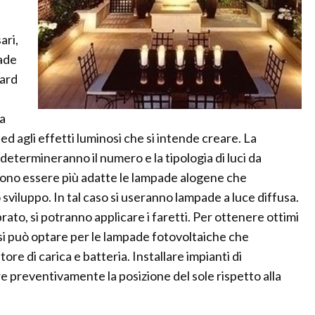
ari,
pade
dard
la
 ed agli effetti luminosi che si intende creare. La
 determineranno il numero e la tipologia di luci da
ssono essere più adatte le lampade alogene che
viluppo. In tal caso si useranno lampade a luce diffusa.
rato, si potranno applicare i faretti. Per ottenere ottimi
o si può optare per le lampade fotovoltaiche che
re di carica e batteria. Installare impianti di
e preventivamente la posizione del sole rispetto alla