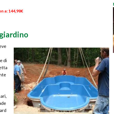
on a: 144,98€
giardino
deve
e di
letta
ente
ari,
pade
dard