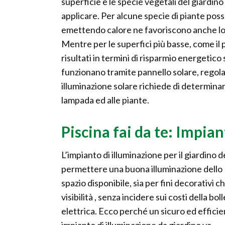
superficie e le specie vegetali del giardino
applicare. Per alcune specie di piante po
emettendo calore ne favoriscono anche lo s
Mentre per le superfici più basse, come il p
risultati in termini di risparmio energetic
funzionano tramite pannello solare, regolato
illuminazione solare richiede di determinar
lampada ed alle piante.
Piscina fai da te: Impia
L’impianto di illuminazione per il giardino 
permettere una buona illuminazione dello
spazio disponibile, sia per fini decorativi ch
visibilità , senza incidere sui costi della bol
elettrica. Ecco perché un sicuro ed effici