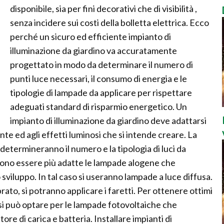
disponibile, sia per fini decorativi che di visibilità ,
senza incidere sui costi della bolletta elettrica. Ecco
perché un sicuro ed efficiente impianto di
illuminazione da giardino va accuratamente
progettato in modo da determinare il numero di
punti luce necessari, il consumo di energia e le
tipologie di lampade da applicare per rispettare
adeguati standard di risparmio energetico. Un
impianto di illuminazione da giardino deve adattarsi
iante ed agli effetti luminosi che si intende creare. La
 determineranno il numero e la tipologia di luci da
ssono essere più adatte le lampade alogene che
viluppo. In tal caso si useranno lampade a luce diffusa.
rato, si potranno applicare i faretti. Per ottenere ottimi
o si può optare per le lampade fotovoltaiche che
re di carica e batteria. Installare impianti di