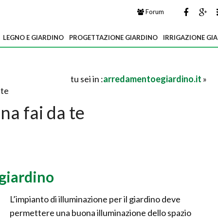
Forum
LEGNO E GIARDINO
PROGETTAZIONE GIARDINO
IRRIGAZIONE GI
tu sei in :
arredamentoegiardino.it
»
 te
ina fai da te
giardino
L’impianto di illuminazione per il giardino deve
permettere una buona illuminazione dello spazio