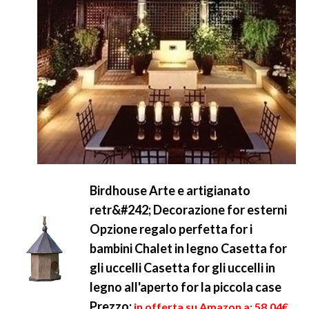
Birdhouse Arte e artigianato
retr&#242; Decorazione for esterni
Opzione regalo perfetta for i
bambini Chalet in legno Casetta for
gli uccelli Casetta for gli uccelli in
legno all'aperto for la piccola case
Prezzo:
in offerta su Amazon a: 58,04€