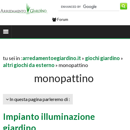
Forum
tu sei in :
arredamentoegiardino.it
»
giochi giardino
»
altri giochi da esterno
» monopattino
monopattino
In questa pagina parleremo di :
Impianto illuminazione
giardino