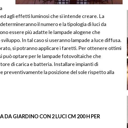
la
 ed agli effetti luminosi che si intende creare. La
 determineranno il numero e la tipologia di luci da
ssono essere più adatte le lampade alogene che
viluppo. In tal caso si useranno lampade a luce diffusa.
rato, si potranno applicare i faretti. Per ottenere ottimi
o si può optare per le lampade fotovoltaiche che
re di carica e batteria. Installare impianti di
e preventivamente la posizione del sole rispetto alla
 DA GIARDINO CON 2 LUCI CM 200 H PER