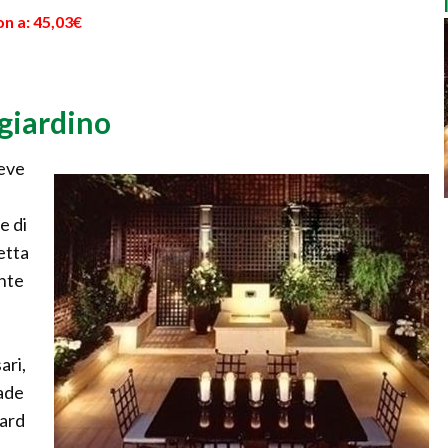
n a: 45,03€
giardino
deve
e di
letta
ente
ari,
pade
dard