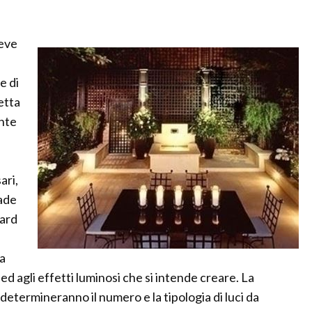
deve
e di
letta
ente
ari,
pade
dard
la
 ed agli effetti luminosi che si intende creare. La
 determineranno il numero e la tipologia di luci da