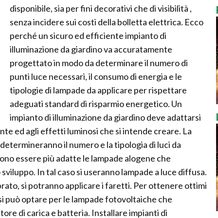
disponibile, sia per fini decorativi che di visibilità ,
senza incidere sui costi della bolletta elettrica. Ecco
perché un sicuro ed efficiente impianto di
illuminazione da giardino va accuratamente
progettato in modo da determinare il numero di
punti luce necessari, il consumo di energia e le
tipologie di lampade da applicare per rispettare
adeguati standard di risparmio energetico. Un
impianto di illuminazione da giardino deve adattarsi
iante ed agli effetti luminosi che si intende creare. La
 determineranno il numero e la tipologia di luci da
ssono essere più adatte le lampade alogene che
viluppo. In tal caso si useranno lampade a luce diffusa.
rato, si potranno applicare i faretti. Per ottenere ottimi
o si può optare per le lampade fotovoltaiche che
re di carica e batteria. Installare impianti di