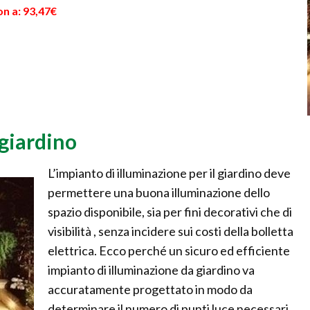
n a: 93,47€
giardino
L’impianto di illuminazione per il giardino deve
permettere una buona illuminazione dello
spazio disponibile, sia per fini decorativi che di
visibilità , senza incidere sui costi della bolletta
elettrica. Ecco perché un sicuro ed efficiente
impianto di illuminazione da giardino va
accuratamente progettato in modo da
determinare il numero di punti luce necessari,