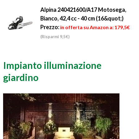
Alpina 240421600/A17 Motosega,
Bianco, 42,4 cc - 40 cm (16&quot;)
Prezzo:
in offerta su Amazon a: 179,5€
(Risparmi 9,5€)
Impianto illuminazione
giardino