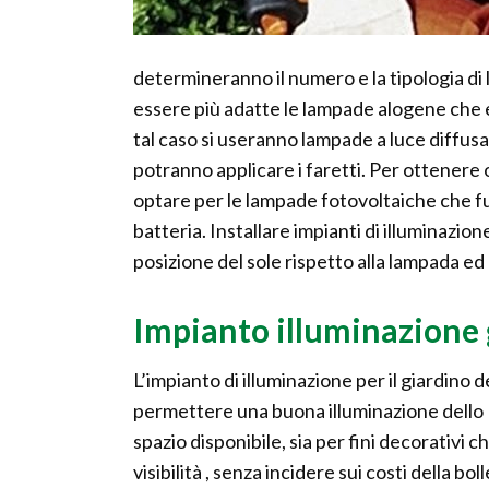
determineranno il numero e la tipologia di 
essere più adatte le lampade alogene che 
tal caso si useranno lampade a luce diffusa.
potranno applicare i faretti. Per ottenere o
optare per le lampade fotovoltaiche che fu
batteria. Installare impianti di illuminazi
posizione del sole rispetto alla lampada ed 
Impianto illuminazione 
L’impianto di illuminazione per il giardino 
permettere una buona illuminazione dello
spazio disponibile, sia per fini decorativi ch
visibilità , senza incidere sui costi della bol