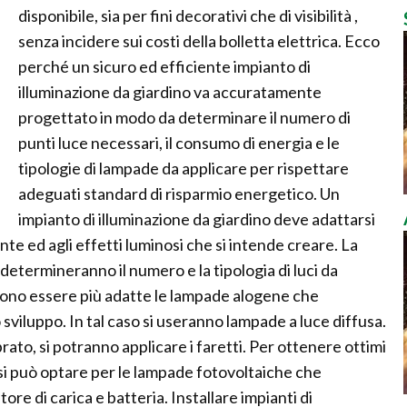
disponibile, sia per fini decorativi che di visibilità ,
senza incidere sui costi della bolletta elettrica. Ecco
perché un sicuro ed efficiente impianto di
illuminazione da giardino va accuratamente
progettato in modo da determinare il numero di
punti luce necessari, il consumo di energia e le
tipologie di lampade da applicare per rispettare
adeguati standard di risparmio energetico. Un
impianto di illuminazione da giardino deve adattarsi
iante ed agli effetti luminosi che si intende creare. La
 determineranno il numero e la tipologia di luci da
ssono essere più adatte le lampade alogene che
viluppo. In tal caso si useranno lampade a luce diffusa.
rato, si potranno applicare i faretti. Per ottenere ottimi
o si può optare per le lampade fotovoltaiche che
re di carica e batteria. Installare impianti di