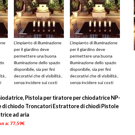
ione
L’impianto di illuminazione
L’impianto di illuminazione
per il giardino deve
per il giardino deve
a
permettere una buona
permettere una buona
zio
illuminazione dello spazio
illuminazione dello spazio
disponibile, sia per fini
disponibile, sia per fini
tà ,
decorativi che di visibilità ,
decorativi che di visibilità ,
i
senza incidere sui costi
senza incidere sui costi
della bolletta elettr...
della bolletta elettr...
hiodatrice, Pistola per tiratore per chiodatrice NP-
di chiodo Troncatori Estrattore di chiodi Pistole
trice ad aria
n a: 77,59€