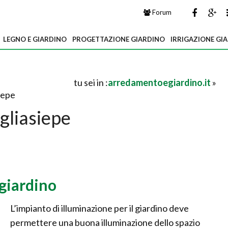
Forum
LEGNO E GIARDINO
PROGETTAZIONE GIARDINO
IRRIGAZIONE GI
tu sei in :
arredamentoegiardino.it
»
iepe
gliasiepe
giardino
L’impianto di illuminazione per il giardino deve
permettere una buona illuminazione dello spazio