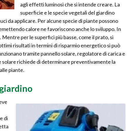
agli effetti luminosi che si intende creare. La
superficie e le specie vegetali del giardino
luci da applicare. Per alcune specie di piante possono
emettendo calore ne favoriscono anche lo sviluppo. In
 Mentre per le superfici più basse, come il prato, si
ttimi risultati in termini di risparmio energetico si può
nzionano tramite pannello solare, regolatore di carica e
one solare richiede di determinare preventivamente la
alle piante.
giardino
deve
e di
letta