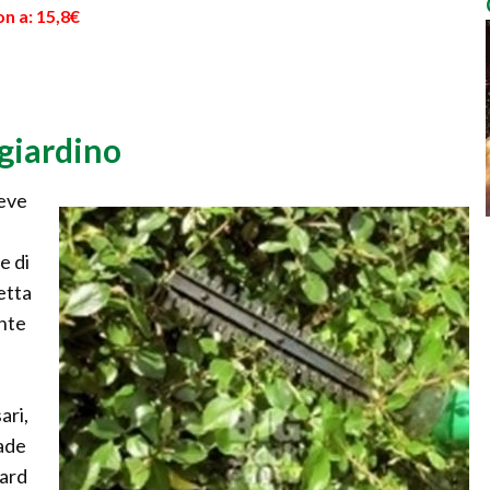
n a: 15,8€
giardino
deve
e di
letta
ente
ari,
pade
dard