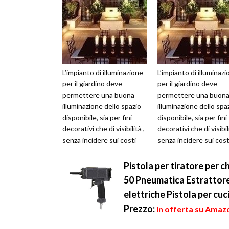
L’impianto di illuminazione
L’impianto di illuminaz
per il giardino deve
per il giardino deve
permettere una buona
permettere una buon
illuminazione dello spazio
illuminazione dello spa
disponibile, sia per fini
disponibile, sia per fini
decorativi che di visibilità ,
decorativi che di visibili
senza incidere sui costi
senza incidere sui cost
della bolletta elettr...
della bolletta elettr...
Pistola per tiratore per c
50 Pneumatica Estrattore 
elettriche Pistola per cuci
Prezzo:
in offerta su Amazo