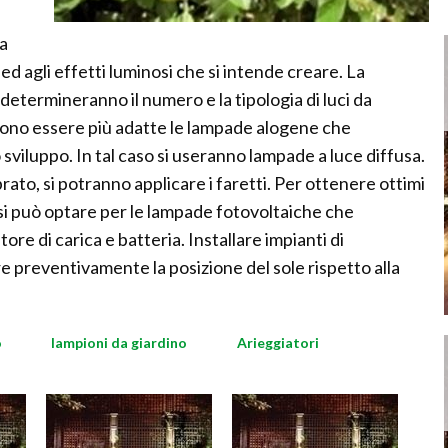
la
 ed agli effetti luminosi che si intende creare. La
 determineranno il numero e la tipologia di luci da
ssono essere più adatte le lampade alogene che
viluppo. In tal caso si useranno lampade a luce diffusa.
rato, si potranno applicare i faretti. Per ottenere ottimi
o si può optare per le lampade fotovoltaiche che
re di carica e batteria. Installare impianti di
e preventivamente la posizione del sole rispetto alla
o
lampioni da giardino
Arieggiatori