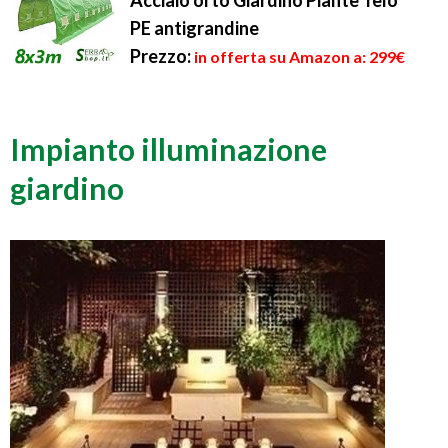
Acciaio orto Giardino Piante Telo
PE antigrandine
Prezzo:
in offerta su Amazon a: 299€
Impianto illuminazione
giardino