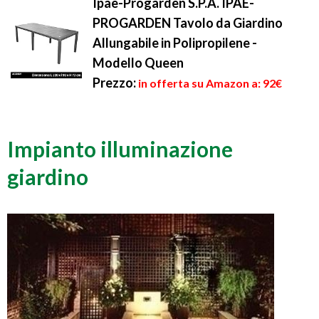
Ipae-Progarden S.P.A. IPAE-
PROGARDEN Tavolo da Giardino
Allungabile in Polipropilene -
Modello Queen
Prezzo:
in offerta su Amazon a: 92€
Impianto illuminazione
giardino