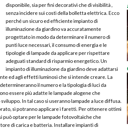
disponibile, sia per fini decorativi che di visibilità ,
senza incidere sui costi della bolletta elettrica. Ecco
perché un sicuro ed efficiente impianto di
illuminazione da giardino va accuratamente
progettato in modo da determinare il numero di
punti luce necessari, il consumo di energia e le
tipologie di lampade da applicare per rispettare
adeguati standard di risparmio energetico. Un
impianto di illuminazione da giardino deve adattarsi
iante ed agli effetti luminosi che si intende creare. La
 determineranno il numero e la tipologia di luci da
ssono essere più adatte le lampade alogene che
viluppo. In tal caso si useranno lampade a luce diffusa.
rato, si potranno applicare i faretti. Per ottenere ottimi
o si può optare per le lampade fotovoltaiche che
re di carica e batteria. Installare impianti di