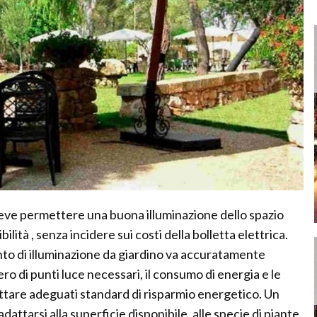
 deve permettere una buona illuminazione dello spazio
ibilità , senza incidere sui costi della bolletta elettrica.
nto di illuminazione da giardino va accuratamente
o di punti luce necessari, il consumo di energia e le
ettare adeguati standard di risparmio energetico. Un
dattarsi alla superficie disponibile, alle specie di piante