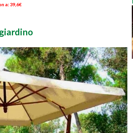
n a: 39,6€
giardino