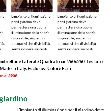
ione
L’impianto di illuminazione
L’impianto di illuminazione
per il giardino deve
per il giardino deve
a
permettere una buona
permettere una buona
zio
illuminazione dello spazio
illuminazione dello spazio
disponibile, sia per fini
disponibile, sia per fini
tà ,
decorativi che di visibilità ,
decorativi che di visibilità ,
i
senza incidere sui costi
senza incidere sui costi
della bolletta elettr...
della bolletta elettr...
ombrellone Laterale Quadrato cm 260x260, Tessuto
Made in Italy. Esclusiva Colore Ecru
on a: 390€
giardino
L’impianto di illuminazione per il giardino deve