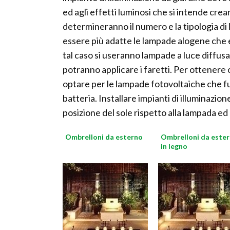
ed agli effetti luminosi che si intende crea
determineranno il numero e la tipologia di 
essere più adatte le lampade alogene che 
tal caso si useranno lampade a luce diffusa.
potranno applicare i faretti. Per ottenere o
optare per le lampade fotovoltaiche che fu
batteria. Installare impianti di illuminazi
posizione del sole rispetto alla lampada ed 
Ombrelloni da esterno
Ombrelloni da este
in legno