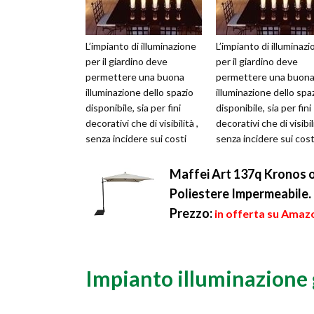
L’impianto di illuminazione
L’impianto di illuminaz
per il giardino deve
per il giardino deve
permettere una buona
permettere una buon
illuminazione dello spazio
illuminazione dello spa
disponibile, sia per fini
disponibile, sia per fini
decorativi che di visibilità ,
decorativi che di visibili
senza incidere sui costi
senza incidere sui cost
della bolletta elettr...
della bolletta elettr...
Maffei Art 137q Kronos 
Poliestere Impermeabile. 
Prezzo:
in offerta su Amaz
Impianto illuminazione 