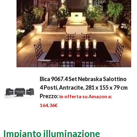
Bica 9067.4 Set Nebraska Salottino
4 Posti, Antracite, 281 x 155 x 79 cm
Prezzo:
in offerta su Amazon a:
164,36€
Impianto illuminazione